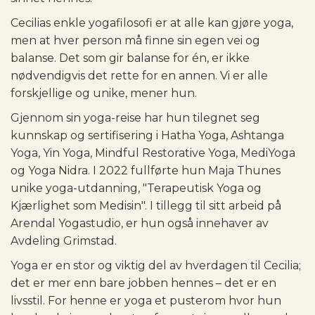
Cecilias enkle yogafilosofi er at alle kan gjøre yoga,
men at hver person må finne sin egen vei og
balanse. Det som gir balanse for én, er ikke
nødvendigvis det rette for en annen. Vi er alle
forskjellige og unike, mener hun.
Gjennom sin yoga-reise har hun tilegnet seg
kunnskap og sertifisering i Hatha Yoga, Ashtanga
Yoga, Yin Yoga, Mindful Restorative Yoga, MediYoga
og Yoga Nidra. I 2022 fullførte hun Maja Thunes
unike yoga-utdanning, "Terapeutisk Yoga og
Kjærlighet som Medisin". I tillegg til sitt arbeid på
Arendal Yogastudio, er hun også innehaver av
Avdeling Grimstad.
Yoga er en stor og viktig del av hverdagen til Cecilia;
det er mer enn bare jobben hennes – det er en
livsstil. For henne er yoga et pusterom hvor hun