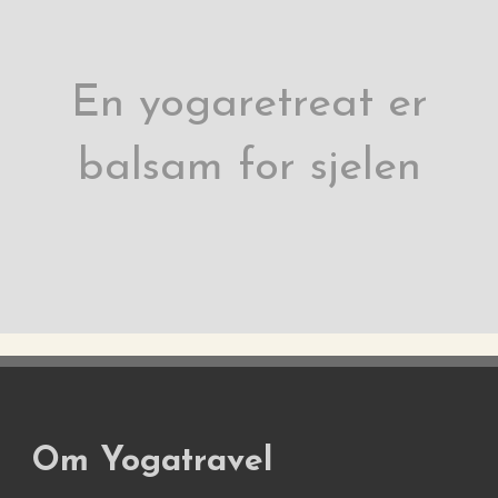
En yogaretreat er
balsam for sjelen
Om Yogatravel